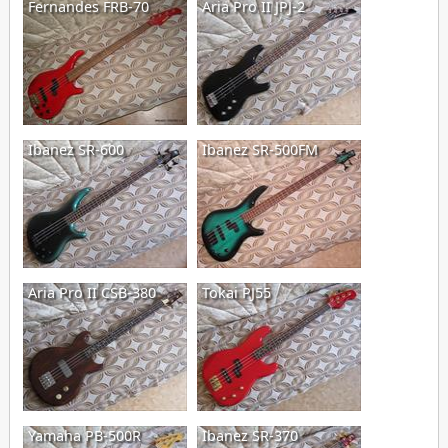
Fernandes FRB-70
Aria Pro II JPJ-2
Ibanez SR-600
Ibanez SR-500FM
Aria Pro II CSB-380
Tokai PJ55
Yamaha PB-500R
Ibanez SR-370