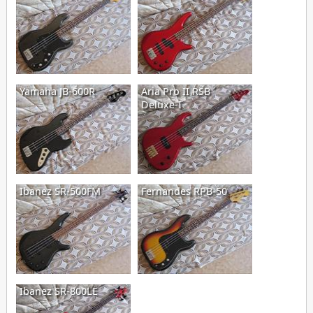
Yamaha JB-600R
Aria Pro II RSB
Deluxe-I
Ibanez SR-500FM
Fernandes RPB-50
Ibanez SR-800LE