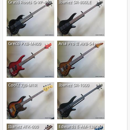
Grass Roots G-VP-46B
Ibanez SR-800LE
Greco PXB-M400
Aria Pro II AVB-54
CoolZ ZJB-M1R
Ibanez SR-1000
Ibanez ATK-600
Edwards E-AM-138QM