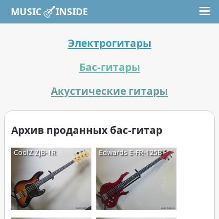
MUSIC INSIDE
Электрогитары
Бас-гитары
Акустические гитары
Архив проданных бас-гитар
CoolZ ZJB-1R
Edwards E-FR-125B