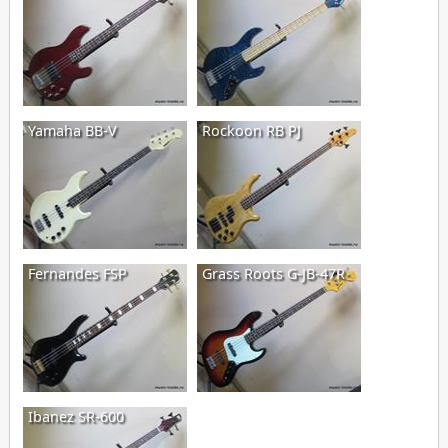
Yamaha BB-V
Rockoon RB PJ
Fernandes FSP
Grass Roots G-JB-47R
Ibanez SR-600