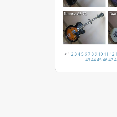
Ibanez AF-75
Iba
<
1
2
3
4
5
6
7
8
9
10
11
12
43
44
45
46
47
4