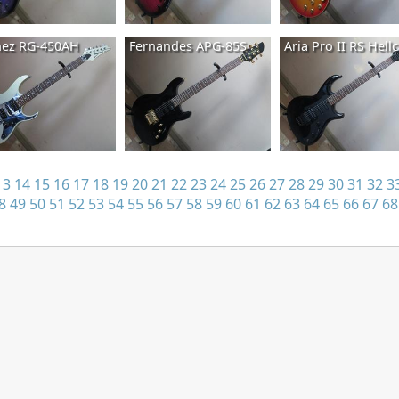
nez RG-450AH
Fernandes APG-85S
Aria Pro II RS Hellc
13
14
15
16
17
18
19
20
21
22
23
24
25
26
27
28
29
30
31
32
3
8
49
50
51
52
53
54
55
56
57
58
59
60
61
62
63
64
65
66
67
68