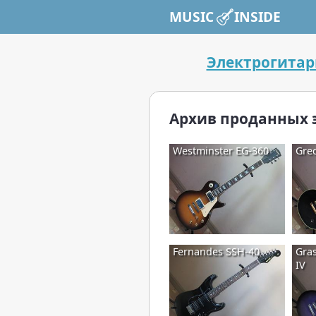
MUSIC INSIDE
Электрогита
Архив проданных 
Westminster EG-360
Gre
Fernandes SSH-40
Gras
IV