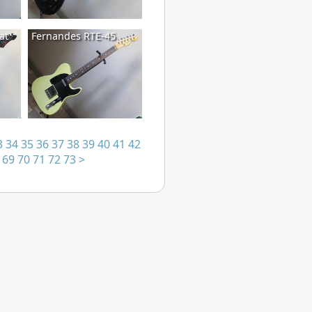
at
Fernandes RTE-45
3
34
35
36
37
38
39
40
41
42
69
70
71
72
73
>