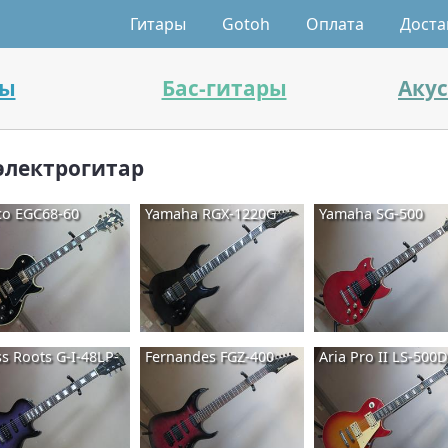
Гитары
Gotoh
Оплата
Доста
ры
Бас-гитары
Аку
электрогитар
co EGC68-60
Yamaha RGX-1220G
Yamaha SG-500
s Roots G-I-48LP-
Fernandes FGZ-400
Aria Pro II LS-500D