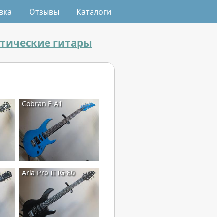
вка
Отзывы
Каталоги
стические гитары
Cobran F-A1
Aria Pro II IG-80