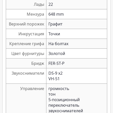
Лады
22
Мензура
648 mm
Верхний порожек
Графит
Инкрустация
Точки
Крепление грифа
На болтах
Цвет фурнитуры
Золотой
Бридж
FER-ST-P
Звукосниматели
DS-9 x2
VH-51
Управление
громкость
тон
5-позиционный
переключатель
звукоснимателей