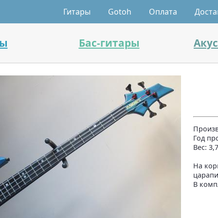
Гитары
Gotoh
Оплата
Доста
ры
Бас-гитары
Аку
Произв
Год пр
Вес: 3,7
На кор
царапи
В комп