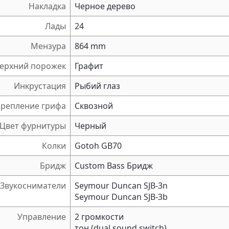
Накладка
Черное дерево
Лады
24
Мензура
864 mm
ерхний порожек
Графит
Инкрустация
Рыбий глаз
Крепление грифа
Сквозной
Цвет фурнитуры
Черный
Колки
Gotoh GB70
Бридж
Custom Bass Бридж
Звукосниматели
Seymour Duncan SJB-3n
Seymour Duncan SJB-3b
Управление
2 громкости
тон (dual sound switch)