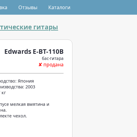
вка
Отзывы
Каталоги
стические гитары
Edwards E-BT-110B
бас-гитара
✘ продана
одство: Япония
оизводства: 2003
 кг
пусе мелкая вмятина и
на.
лекте чехол.