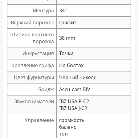
Мензура
34"
Верхний порожек
Графит
Ширина верхнего
38 mm
порожка
Инкрустация
Точки
Крепление грифа
На болтах
Цвет фурнитуры
Черный никель
Бридж
Accu-cast BIV
Звукосниматели
IBZ USA P-C2
IBZ USA J-C2
Управление
громкость
баланс
тон