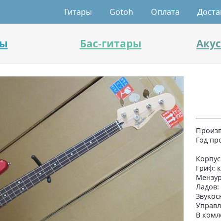
Гитары
Gotoh
Оплата
Доста
ры
Бас-гитары
Аку
Произв
Год пр
Корпус
Гриф: 
Мензур
Ладов:
Звукос
Управл
В комл