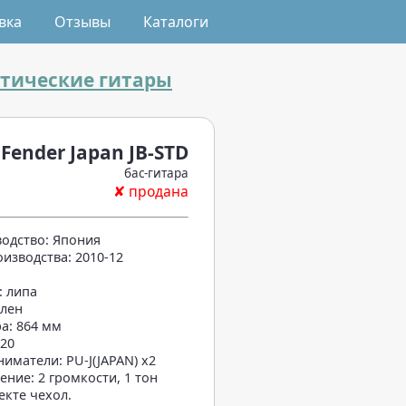
вка
Отзывы
Каталоги
стические гитары
Fender Japan JB-STD
бас-гитара
✘ продана
одство: Япония
оизводства: 2010-12
: липа
клен
а: 864 мм
 20
ниматели: PU-J(JAPAN) x2
ение: 2 громкости, 1 тон
екте чехол.