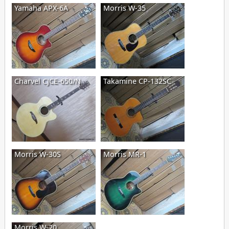
Yamaha APX-6A
Morris W-35
Charvel CJCE-650/N
Takamine CP-132SC
Morris W-30S
Morris MR-1
Morris W-20